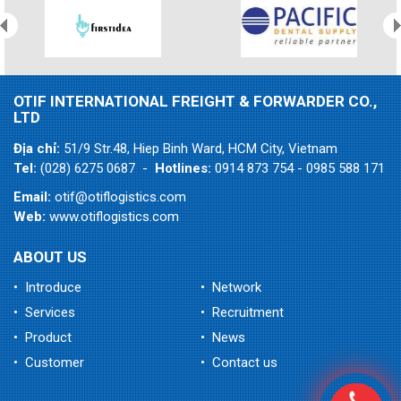
OTIF INTERNATIONAL FREIGHT & FORWARDER CO.,
LTD
Địa chỉ:
51/9 Str.48, Hiep Binh Ward, HCM City, Vietnam
Tel:
(028) 6275 0687 -
Hotlines:
0914 873 754 - 0985 588 171
Email:
otif@otiflogistics.com
Web:
www.otiflogistics.com
ABOUT US
• Introduce
• Network
• Services
• Recruitment
• Product
• News
• Customer
• Contact us