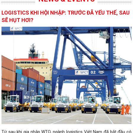
LOGISTICS KHI HỘI NHẬP: TRƯỚC ĐÃ YẾU THẾ, SAU
SẼ HỤT HƠI?
Từ sau khi gia nhập WTO, ngành logistics Việt Nam đã bắt đầu có